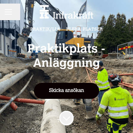
KARRIÄRMENY
Dela sidan
PRAKTIK/LIA
·
FLERA PLATSER
Praktikplats -
Anläggning
Skicka ansökan